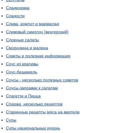
Сладкоежка
Сладости
Слива, компот и мармелад
Сливовый самогон (венгерский)
Слоеные салаты
Смородина и малина
Советы и полезная информация
Соус из крапивы
Соус-бешамель
Соусы - несколько полезных советов
Соусы-заправки к салатам
Спагетти и Пицца
Спаржа, несколько рецептов
Старинные рецепты мяса на вертеле
Супы
Супы национальных кухонь