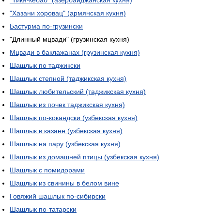
"Тикя-кебаб" (азербайджанская кухня)
"Хазани хоровац" (армянская кухня)
Бастурма по-грузински
"Длинный мцвади" (грузинская кухня)
Мцвади в баклажанах (грузинская кухня)
Шашлык по таджикски
Шашлык степной (таджикская кухня)
Шашлык любительский (таджикская кухня)
Шашлык из почек таджикская кухня)
Шашлык по-кокандски (узбекская кухня)
Шашлык в казане (узбекская кухня)
Шашлык на пару (узбекская кухня)
Шашлык из домашней птицы (узбекская кухня)
Шашлык с помидорами
Шашлык из свинины в белом вине
Говяжий шашлык по-сибирски
Шашлык по-татарски