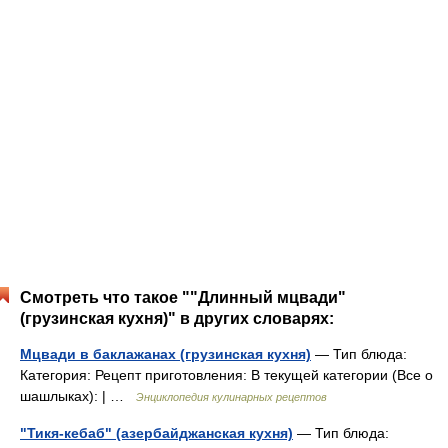
Смотреть что такое ""Длинный мцвади"
(грузинская кухня)" в других словарях:
Мцвади в баклажанах (грузинская кухня)
— Тип блюда:
Категория: Рецепт приготовления: В текущей категории (Все о
шашлыках): | …
Энциклопедия кулинарных рецептов
"Тикя-кебаб" (азербайджанская кухня)
— Тип блюда: