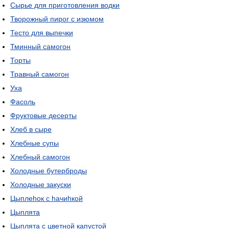
Сырье для приготовления водки
Творожный пирог с изюмом
Тесто для выпечки
Тминный самогон
Торты
Травный самогон
Уха
Фасоль
Фруктовые десерты
Хлеб в сыре
Хлебные супы
Хлебный самогон
Холодные бутерброды
Холодные закуски
Цыплеhок с hачиhкой
Цыплята
Цыплята с цветной капустой