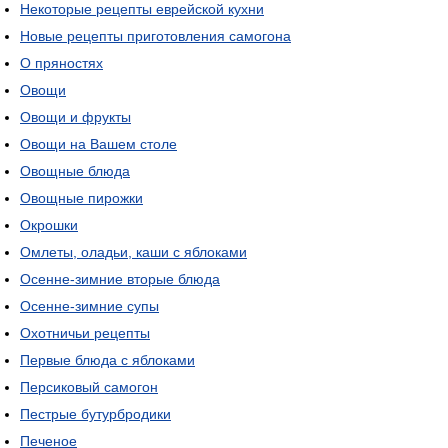
Некоторые рецепты еврейской кухни
Новые рецепты приготовления самогона
О пряностях
Овощи
Овощи и фрукты
Овощи на Вашем столе
Овощные блюда
Овощные пирожки
Окрошки
Омлеты, оладьи, каши с яблоками
Осенне-зимние вторые блюда
Осенне-зимние супы
Охотничьи рецепты
Первые блюда с яблоками
Персиковый самогон
Пестрые бутурбродики
Печеное