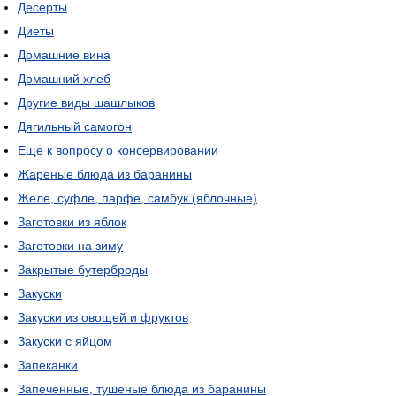
Десерты
Диеты
Домашние вина
Домашний хлеб
Другие виды шашлыков
Дягильный самогон
Еще к вопросу о консервировании
Жареные блюда из баранины
Желе, суфле, парфе, самбук (яблочные)
Заготовки из яблок
Заготовки на зиму
Закрытые бутерброды
Закуски
Закуски из овощей и фруктов
Закуски с яйцом
Запеканки
Запеченные, тушеные блюда из баранины