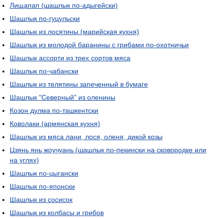
Лищапап (шашлык по-адыгейски)
Шашлык по-гуцульски
Шашлык из лосятины (марийская кухня)
Шашлык из молодой баранины с грибами по-охотничьи
Шашлык ассорти из трех сортов мяса
Шашлык по-чабански
Шашлык из телятины запеченный в бумаге
Шашлык "Северный" из оленины
Козон дулма по-ташкентски
Коволаки (армянская кухня)
Шашлык из мяса лани, лося, оленя, дикой козы
Цзянь янь жоучуань (шашлык по-пекински на сковородке или
на углях)
Шашлык по-цыгански
Шашлык по-японски
Шашлык из сосисок
Шашлык из колбасы и грибов