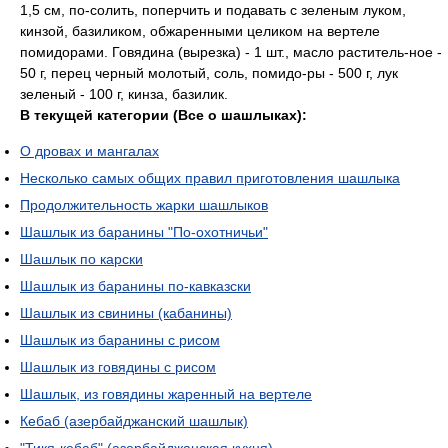
1,5 см, по-солить, поперчить и подавать с зеленым луком,
кинзой, базиликом, обжаренными целиком на вертеле
помидорами. Говядина (вырезка) - 1 шт., масло раститель-ное -
50 г, перец черный молотый, соль, помидо-ры - 500 г, лук
зеленый - 100 г, кинза, базилик.
В текущей категории (Все о шашлыках):
О дровах и мангалах
Несколько самых общих правил приготовления шашлыка
Продолжительность жарки шашлыков
Шашлык из баранины "По-охотничьи"
Шашлык по карски
Шашлык из баранины по-кавказски
Шашлык из свинины (кабанины)
Шашлык из баранины с рисом
Шашлык из говядины с рисом
Шашлык, из говядины жаренный на вертеле
Кебаб (азербайджанский шашлык)