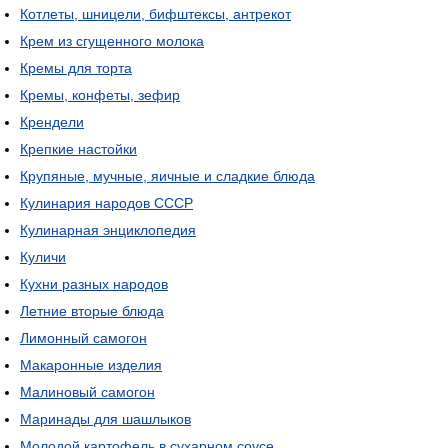
Котлеты, шницели, бифштексы, антрекот
Крем из сгущенного молока
Кремы для торта
Кремы, конфеты, зефир
Крендели
Крепкие настойки
Крупяные, мучные, яичные и сладкие блюда
Кулинария народов СССР
Кулинарная энциклопедия
Куличи
Кухни разных народов
Летние вторые блюда
Лимонный самогон
Макаронные изделия
Малиновый самогон
Маринады для шашлыков
Молодой картофель в сухарном соусе