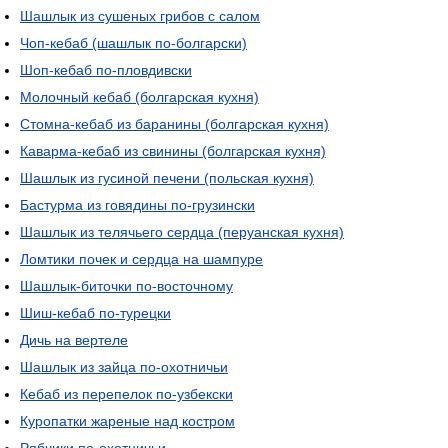
Шашлык из сушеных грибов с салом
Чоп-кебаб (шашлык по-болгарски)
Шоп-кебаб по-пловдивски
Молочный кебаб (болгарская кухня)
Стомна-кебаб из баранины (болгарская кухня)
Каварма-кебаб из свинины (болгарская кухня)
Шашлык из гусиной печени (польская кухня)
Бастурма из говядины по-грузински
Шашлык из телячьего сердца (перуанская кухня)
Ломтики почек и сердца на шампуре
Шашлык-биточки по-восточному
Шиш-кебаб по-турецки
Дичь на вертеле
Шашлык из зайца по-охотничьи
Кебаб из перепелок по-узбекски
Куропатки жареные над костром