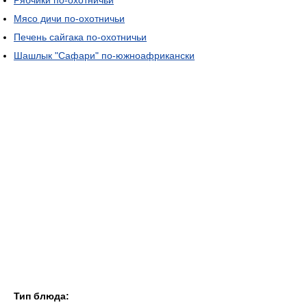
Рябчики по-охотничьи
Мясо дичи по-охотничьи
Печень сайгака по-охотничьи
Шашлык "Сафари" по-южноафрикански
Тип блюда: