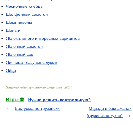
Чесночные хлебцы
Шалфейный самогон
Шампиньоны
Шаньги
Яблоки, много интересных вариантов
Яблочный самогон
Яблочный сок
Яичница-глазунья с луком
Яйца
Энциклопедия кулинарных рецептов
.
2014
.
Игры ⚽
Нужно решить контрольную?
Бастурма по-грузински
Мцвади в баклажанах
(грузинская кухня)