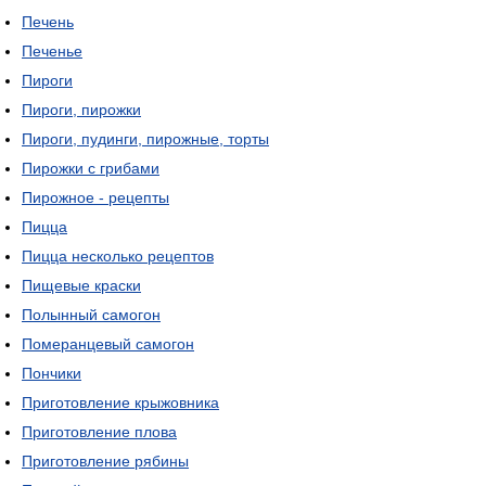
Печень
Печенье
Пироги
Пироги, пирожки
Пироги, пудинги, пирожные, торты
Пирожки с грибами
Пирожное - рецепты
Пицца
Пицца несколько рецептов
Пищевые краски
Полынный самогон
Померанцевый самогон
Пончики
Приготовление крыжовника
Приготовление плова
Приготовление рябины